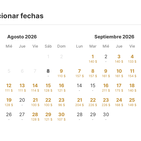
cionar fechas
Agosto 2026
Septiembre 2026
Mié
Jue
Vie
Sáb
Dom
Lun
Mar
Mié
Jue
Vie
1
2
1
2
3
4
-
-
140 $
-
140 $
133 $
5
6
7
8
9
7
8
9
10
11
-
-
-
-
110 $
157 $
157 $
161 $
161 $
154 $
12
13
14
15
16
14
15
16
17
18
111 $
111 $
114 $
128 $
121 $
-
-
211 $
175 $
140 $
19
20
21
22
23
21
22
23
24
25
128 $
-
100 $
100 $
96 $
204 $
226 $
226 $
168 $
149 $
26
27
28
29
30
28
29
30
-
-
128 $
121 $
107 $
-
-
-