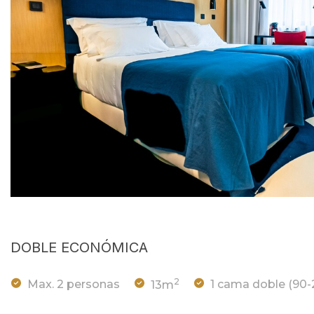
DOBLE ECONÓMICA
2
Max. 2 personas
13m
1 cama doble (90