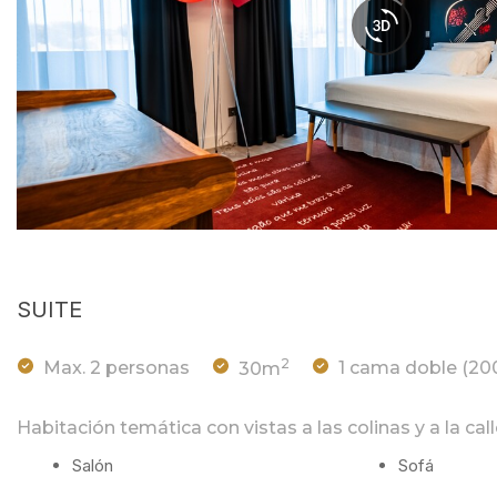
SUITE
2
Max. 2 personas
30m
1 cama doble (2
Habitación temática con vistas a las colinas y a la cal
Salón
Sofá