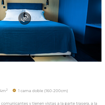
2
14m
1 cama doble (160-200cm)
omunicantes y tienen vistas a la parte trasera, a la