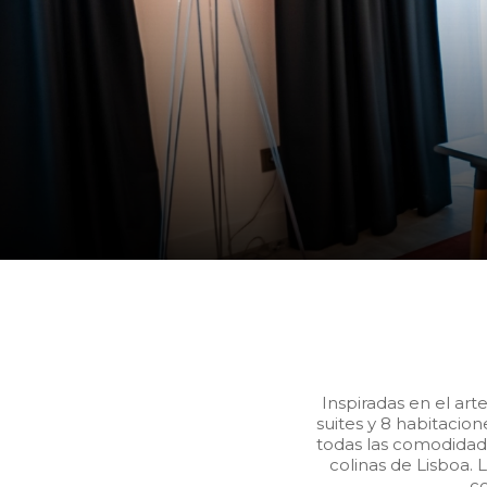
Inspiradas en el arte
suites y 8 habitacio
todas las comodidade
colinas de Lisboa. 
co