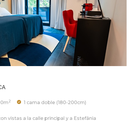
CA
2
20m
1 cama doble (180-200cm)
n vistas a la calle principal y a Estefânia