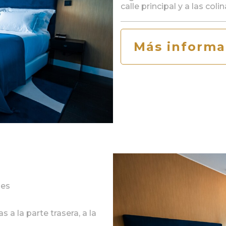
calle principal y a las coli
Más informa
les
a la parte trasera, a la